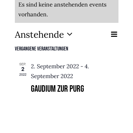
Es sind keine anstehenden events
vorhanden.
Anstehende
Veran
Veransta
Suche
Liste
Datum
Ansich
Suche
Vergangene Veranstaltungen
wählen.
Naviga
und
SEP.
2. September 2022
-
4.
2
Ansichte
2022
September 2022
Navigati
Gaudium zur Purg