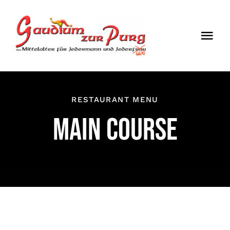
Skip
to
Togg
content
Navi
ÖFFNUNGSZEI
EINTRITT
RESTAURANT MENU
MAIN COURSE
ANMELDUNG
ANFAHRT