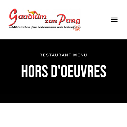
Skip
to
Togg
content
Navi
ÖFFNUNGSZEI
EINTRITT
RESTAURANT MENU
HORS D'OEUVRES
ANMELDUNG
ANFAHRT