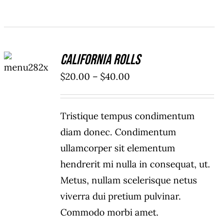
SELECT
California Rolls
OPTIONS
/
Price
$
20.00
–
$
40.00
DETAILS
range:
$20.00
Tristique tempus condimentum
through
diam donec. Condimentum
$40.00
ullamcorper sit elementum
hendrerit mi nulla in consequat, ut.
Metus, nullam scelerisque netus
viverra dui pretium pulvinar.
Commodo morbi amet.