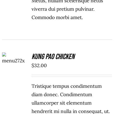
Metus, nullam scelerisque netus
viverra dui pretium pulvinar.
Commodo morbi amet.
ADD TO
Kung Pao Chicken
CART
/
$
32.00
DETAILS
Tristique tempus condimentum
diam donec. Condimentum
ullamcorper sit elementum
hendrerit mi nulla in consequat, ut.