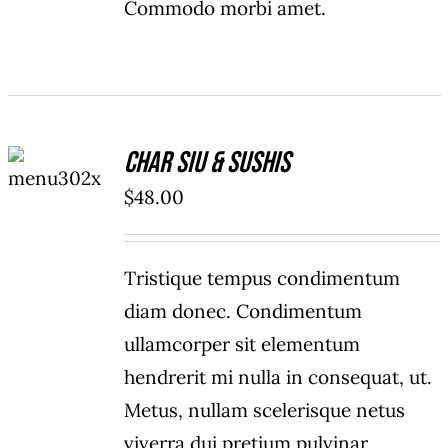
Commodo morbi amet.
ADD TO
Char Siu & Sushis
CART
/
$
48.00
DETAILS
Tristique tempus condimentum
diam donec. Condimentum
ullamcorper sit elementum
hendrerit mi nulla in consequat, ut.
Metus, nullam scelerisque netus
viverra dui pretium pulvinar.