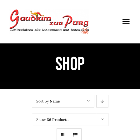
Skip
to
Togg
content
Navi
ÖFFNUNGSZEITEN
Shop
EINTRITT
ANMELDUNG
ANFAHRT
Sort by
Name
Show
36 Products