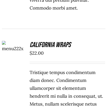
viverra dui pretium pulvinar.
Commodo morbi amet.
ADD TO
California Wraps
CART
/
$
22.00
DETAILS
Tristique tempus condimentum
diam donec. Condimentum
ullamcorper sit elementum
hendrerit mi nulla in consequat, ut.
Metus, nullam scelerisque netus