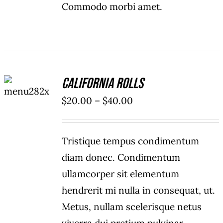
Commodo morbi amet.
SELECT
California Rolls
OPTIONS
/
Price
$
20.00
–
$
40.00
DETAILS
range:
$20.00
Tristique tempus condimentum
through
diam donec. Condimentum
$40.00
ullamcorper sit elementum
hendrerit mi nulla in consequat, ut.
Metus, nullam scelerisque netus