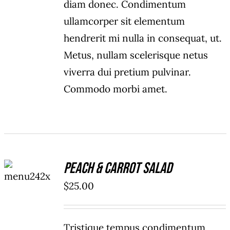
diam donec. Condimentum
ullamcorper sit elementum
hendrerit mi nulla in consequat, ut.
Metus, nullam scelerisque netus
viverra dui pretium pulvinar.
Commodo morbi amet.
ADD TO
Peach & Carrot Salad
CART
/
$
25.00
DETAILS
Tristique tempus condimentum