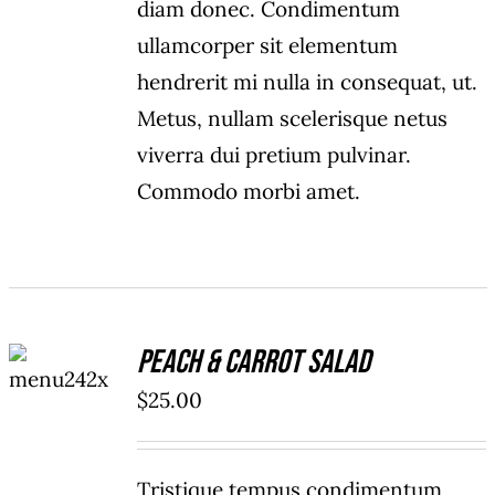
diam donec. Condimentum
ullamcorper sit elementum
hendrerit mi nulla in consequat, ut.
Metus, nullam scelerisque netus
viverra dui pretium pulvinar.
Commodo morbi amet.
ADD TO
Peach & Carrot Salad
CART
/
$
25.00
DETAILS
Tristique tempus condimentum