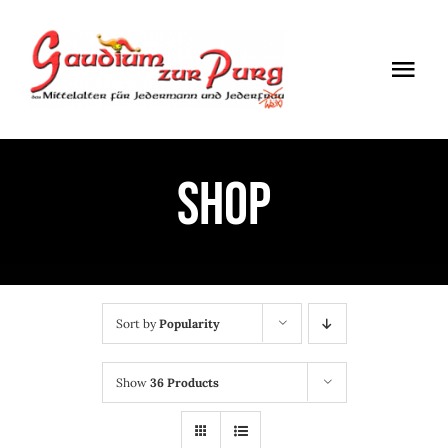
Skip
to
Togg
content
Navi
ÖFFNUNGSZEITEN
Shop
EINTRITT
ANMELDUNG
ANFAHRT
Sort by
Popularity
Show
36 Products