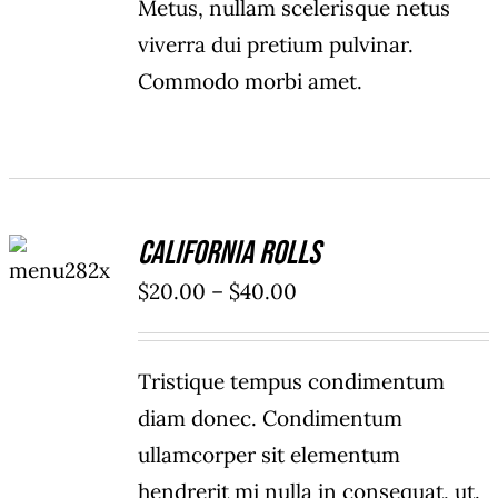
Metus, nullam scelerisque netus
viverra dui pretium pulvinar.
Commodo morbi amet.
SELECT
California Rolls
OPTIONS
/
Price
$
20.00
–
$
40.00
DETAILS
range:
$20.00
Tristique tempus condimentum
through
diam donec. Condimentum
$40.00
ullamcorper sit elementum
hendrerit mi nulla in consequat, ut.