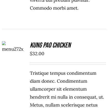
viverra dui pretium pulvinar.
Commodo morbi amet.
ADD TO
Kung Pao Chicken
CART
/
$
32.00
DETAILS
Tristique tempus condimentum
diam donec. Condimentum
ullamcorper sit elementum
hendrerit mi nulla in consequat, ut.
Metus, nullam scelerisque netus