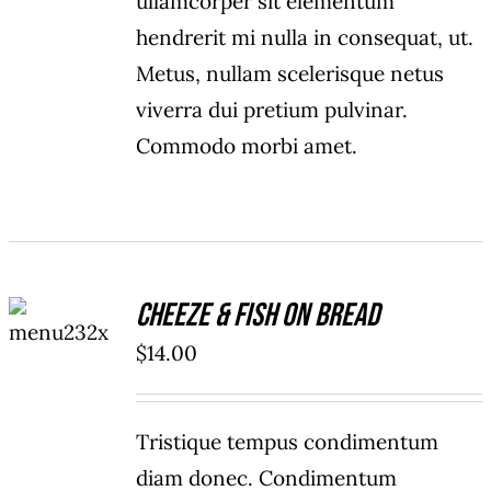
ullamcorper sit elementum
hendrerit mi nulla in consequat, ut.
Metus, nullam scelerisque netus
viverra dui pretium pulvinar.
Commodo morbi amet.
ADD TO
Cheeze & Fish On Bread
CART
/
$
14.00
DETAILS
Tristique tempus condimentum
diam donec. Condimentum