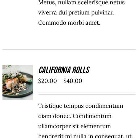
Metus, nullam scelerisque netus
viverra dui pretium pulvinar.
Commodo morbi amet.
California Rolls
SELECT
Price
$
20.00
–
$
40.00
OPTIONS
/
range:
DETAILS
$20.00
Tristique tempus condimentum
through
diam donec. Condimentum
$40.00
ullamcorper sit elementum
hendrerit mi nulla in consequat, ut.