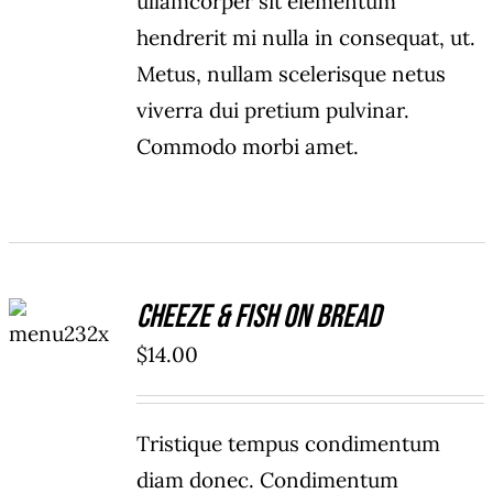
ullamcorper sit elementum
hendrerit mi nulla in consequat, ut.
Metus, nullam scelerisque netus
viverra dui pretium pulvinar.
Commodo morbi amet.
ADD TO
Cheeze & Fish On Bread
CART
/
$
14.00
DETAILS
Tristique tempus condimentum
diam donec. Condimentum