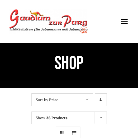
Skip
to
Togg
content
Navi
ÖFFNUNGSZEITEN
Shop
EINTRITT
ANMELDUNG
ANFAHRT
Sort by
Price
Show
36 Products