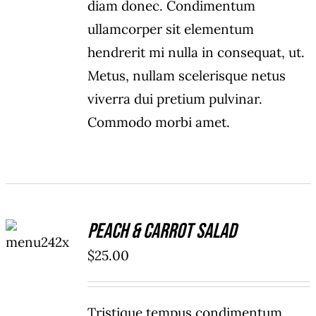
diam donec. Condimentum
ullamcorper sit elementum
hendrerit mi nulla in consequat, ut.
Metus, nullam scelerisque netus
viverra dui pretium pulvinar.
Commodo morbi amet.
ADD TO
Peach & Carrot Salad
CART
/
$
25.00
DETAILS
Tristique tempus condimentum