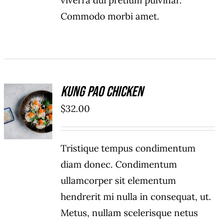
viverra dui pretium pulvinar.
Commodo morbi amet.
Kung Pao Chicken
ADD TO
$
32.00
CART
/
DETAILS
Tristique tempus condimentum
diam donec. Condimentum
ullamcorper sit elementum
hendrerit mi nulla in consequat, ut.
Metus, nullam scelerisque netus