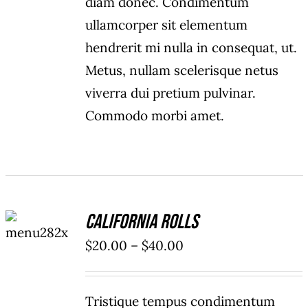
diam donec. Condimentum
ullamcorper sit elementum
hendrerit mi nulla in consequat, ut.
Metus, nullam scelerisque netus
viverra dui pretium pulvinar.
Commodo morbi amet.
SELECT
California Rolls
OPTIONS
/
Price
$
20.00
–
$
40.00
DETAILS
range:
$20.00
Tristique tempus condimentum