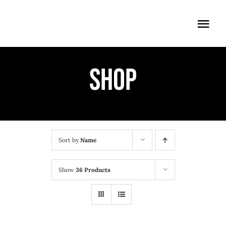
Skip
to
Togg
content
Navi
ÖFFNUNGSZEITEN
Shop
EINTRITT
ANMELDUNG
ANFAHRT
Sort by
Name
Show
36 Products