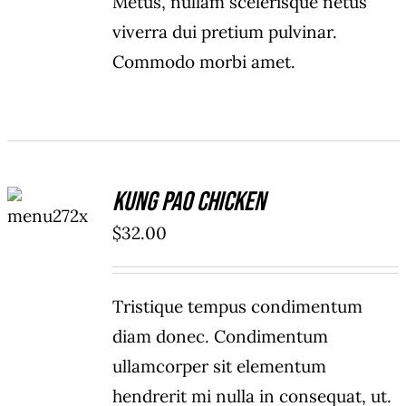
Metus, nullam scelerisque netus
viverra dui pretium pulvinar.
Commodo morbi amet.
ADD TO
Kung Pao Chicken
CART
/
$
32.00
DETAILS
Tristique tempus condimentum
diam donec. Condimentum
ullamcorper sit elementum
hendrerit mi nulla in consequat, ut.