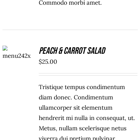
Commodo morbi amet.
ADD TO
Peach & Carrot Salad
CART
/
$
25.00
DETAILS
Tristique tempus condimentum
diam donec. Condimentum
ullamcorper sit elementum
hendrerit mi nulla in consequat, ut.
Metus, nullam scelerisque netus
viverra dui pretium pulvinar.