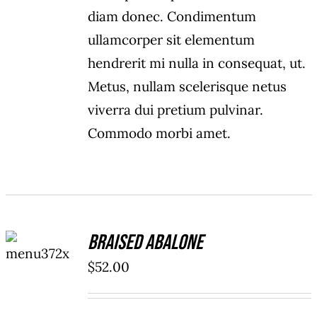
through
diam donec. Condimentum
$40.00
ullamcorper sit elementum
hendrerit mi nulla in consequat, ut.
Metus, nullam scelerisque netus
viverra dui pretium pulvinar.
Commodo morbi amet.
ADD TO
Braised Abalone
CART
/
$
52.00
DETAILS